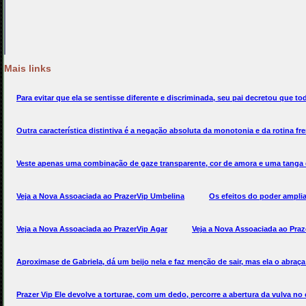
Mais links
Para evitar que ela se sentisse diferente e discriminada, seu pai decretou que to
Outra característica distintiva é a negação absoluta da monotonia e da rotina fren
Veste apenas uma combinação de gaze transparente, cor de amora e uma tanga 
Veja a Nova Assoaciada ao PrazerVip Umbelina
Os efeitos do poder amplia
Veja a Nova Assoaciada ao PrazerVip Agar
Veja a Nova Assoaciada ao Praz
Aproximase de Gabriela, dá um beijo nela e faz menção de sair, mas ela o abraça
Prazer Vip Ele devolve a torturae, com um dedo, percorre a abertura da vulva no