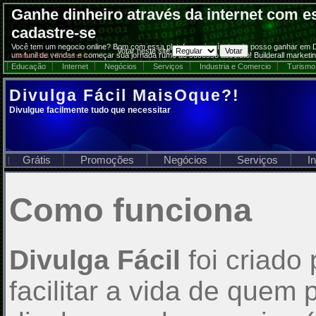
Ganhe dinheiro através da internet com es
cadastre-se
Você tem um negocio online? Bom com essa plataforma incrível onde posso ganhar em Dól
Votar neste site:
um funil de vendas e começar sua jornada rumo ao sucesso absoluto! Builderall marketi
Visitas: 844 | Pontos: 0
Educação
Internet
Negócios
Serviços
Industria e Comercio
Turismo