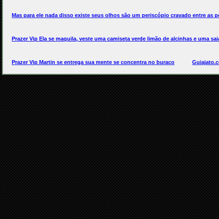
Mas para ele nada disso existe seus olhos são um periscópio cravado entre as p
Prazer Vip Ela se maquila, veste uma camiseta verde limão de alcinhas e uma sai
Prazer Vip Martin se entrega sua mente se concentra no buraco
Guiajato.