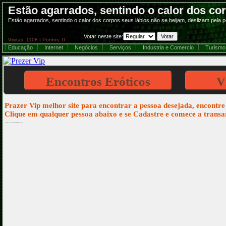
Estão agarrados, sentindo o calor dos cor
Estão agarrados, sentindo o calor dos corpos seus lábios não se beijam, deslizam pela p
Votar neste site:
Visitas: 1108 | Pontos: 0
Educação
Internet
Negócios
Serviços
Industria e Comercio
Turismo