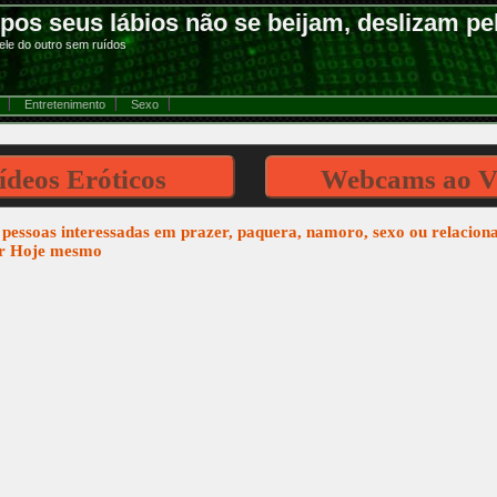
pos seus lábios não se beijam, deslizam pel
ele do outro sem ruídos
Entretenimento
Sexo