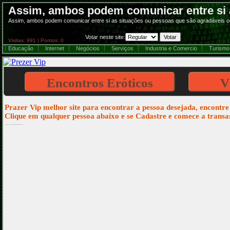
Assim, ambos podem comunicar entre si a
Assim, ambos podem comunicar entre si as situações ou pessoas que são agradáveis o
Votar neste site:
Visitas: 991 | Pontos: 0
Educação
Internet
Negócios
Serviços
Industria e Comercio
Turismo