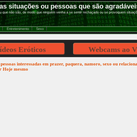
s situações ou pessoas que são agradáveis
u que não são, de modo que ninguém venha a se sentir rechaçado ou se provoquem situaçõ
Entretenimento
Sexo