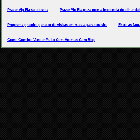
Prazer Vip Ela se assusta
Prazer Vip Ela goza com a inocência do olhar del
Programa gratuito gerador de visitas em massa para seu site
Entre as fan
Como Consigo Vender Muito Com Hotmart Com Blog