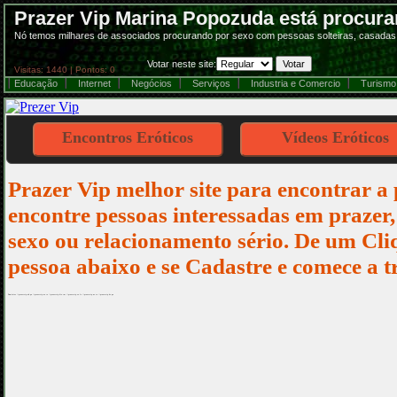
Prazer Vip Marina Popozuda está procur
Nó temos milhares de associados procurando por sexo com pessoas solteiras, casadas e
Votar neste site:
Visitas: 1440 | Pontos: 0
Educação
Internet
Negócios
Serviços
Industria e Comercio
Turismo