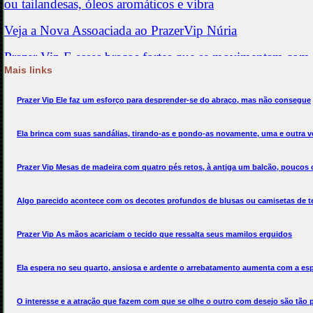
Mais links
Prazer Vip Ele faz um esforço para desprender-se do abraço, mas não consegue
Ela brinca com suas sandálias, tirando-as e pondo-as novamente, uma e outra v
Prazer Vip Mesas de madeira com quatro pés retos, à antiga um balcão, poucos c
Algo parecido acontece com os decotes profundos de blusas ou camisetas de te
Prazer Vip As mãos acariciam o tecido que ressalta seus mamilos erguidos
Ela espera no seu quarto, ansiosa e ardente o arrebatamento aumenta com a es
O interesse e a atração que fazem com que se olhe o outro com desejo são tão 