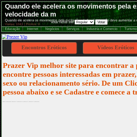
Quando ele acelera os movimentos pela ex
velocidade da m
Quando ele acelera os movimentos pela excitação, ela lhe diz que não deve aumentar a
Votar neste site:
Visitas: 1041 | Pontos: 0
Educação
Internet
Negócios
Serviços
Industria e Comercio
Turismo