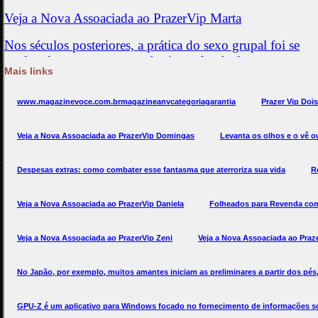
Mais links
www.magazinevoce.com.brmagazineanvcategoriagarantia
Prazer Vip Doi
Veja a Nova Assoaciada ao PrazerVip Domingas
Levanta os olhos e o vê o
Despesas extras: como combater esse fantasma que aterroriza sua vida
R
Veja a Nova Assoaciada ao PrazerVip Daniela
Folheados para Revenda com
Veja a Nova Assoaciada ao PrazerVip Zeni
Veja a Nova Assoaciada ao Praz
No Japão, por exemplo, muitos amantes iniciam as preliminares a partir dos pés
GPU-Z é um aplicativo para Windows focado no fornecimento de informações sob