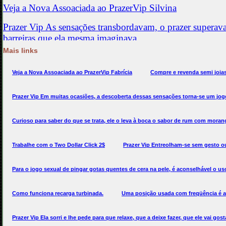
Mais links
Veja a Nova Assoaciada ao PrazerVip Fabrícia
Compre e revenda semi joi
Prazer Vip Em muitas ocasiões, a descoberta dessas sensações torna-se um jog
Curioso para saber do que se trata, ele o leva à boca o sabor de rum com mora
Trabalhe com o Two Dollar Click 2$
Prazer Vip Entreolham-se sem gesto 
Para o jogo sexual de pingar gotas quentes de cera na pele, é aconselhável o uso
Como funciona recarga turbinada.
Uma posição usada com freqüência é aq
Prazer Vip Ela sorri e lhe pede para que relaxe, que a deixe fazer, que ele vai gost