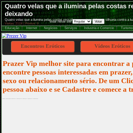
Quatro velas que a ilumina pelas costas r
deixando
Quatro velas que a ilumina pelas costas ressaltam o contorno de sua silhueta contra a l
Votar neste site:
Visitas: 2124 | Pontos: 0
Educação
Internet
Negócios
Serviços
Industria e Comercio
Turismo