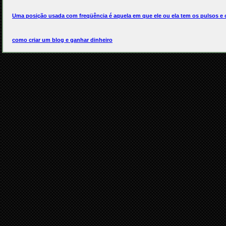
Uma posição usada com freqüência é aquela em que ele ou ela tem os pulsos e 
como criar um blog e ganhar dinheiro