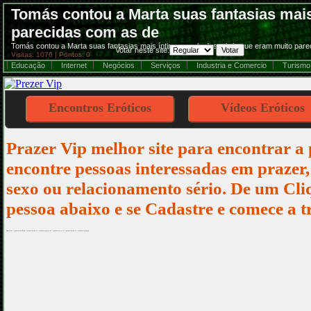
Tomás contou a Marta suas fantasias mais
parecidas com as de
Tomás contou a Marta suas fantasias mais íntimas, e ela descobriu que eram muito pa
Votar neste site:
Visitas: 1076 | Pontos: 0
Educação
Internet
Negócios
Serviços
Industria e Comercio
Turismo