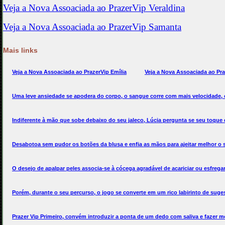
Mais links
Veja a Nova Assoaciada ao PrazerVip Emília
Veja a Nova Assoaciada ao Pra
Uma leve ansiedade se apodera do corpo, o sangue corre com mais velocidade, o
Indiferente à mão que sobe debaixo do seu jaleco, Lúcia pergunta se seu toque
Desabotoa sem pudor os botões da blusa e enfia as mãos para ajeitar melhor o s
O desejo de apalpar peles associa-se à cócega agradável de acariciar ou esfreg
Porém, durante o seu percurso, o jogo se converte em um rico labirinto de suge
Prazer Vip Primeiro, convém introduzir a ponta de um dedo com saliva e fazer m