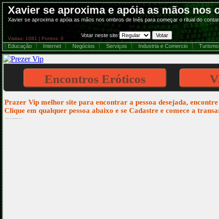
Xavier se aproxima e apóia as mãos nos om
Xavier se aproxima e apóia as mãos nos ombros de Inês para começar o ritual do contato
Votar neste site:
Visitas: 1081 | Pontos: 0
Educação
Internet
Negócios
Serviços
Industria e Comercio
Turismo