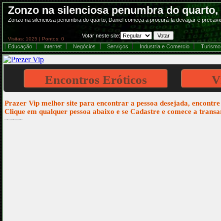
Zonzo na silenciosa penumbra do quarto,
Zonzo na silenciosa penumbra do quarto, Daniel começa a procurá-la devagar e precavi
Votar neste site:
Visitas: 1025 | Pontos: 0
Educação
Internet
Negócios
Serviços
Industria e Comercio
Turismo